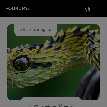
Men
LANG

« Back to insights
テクスチャアーテ