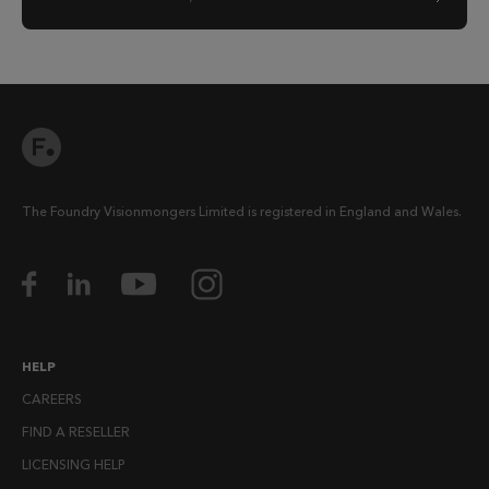
The Foundry Visionmongers Limited is registered in England and Wales.
HELP
CAREERS
FIND A RESELLER
LICENSING HELP