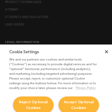
PRODUCT DOWNLOADS
SITEMAP
STUDENTS AND EDUCATORS
USER GUIDES
LEGAL INFORMATION
CANDIDATE PRIVACY NOTICE
Cookie Settings
COOKIE POLICY
We and our partners use cookies and similar tools
(“Cookies”) as necessary to provide digital services and for
END USER LICENSE AGREEMENTS
“optional” functional, performance (including analytics),
ENVIRONMENT POLICY
and marketing (including targeted advertising) purposes.
Please accept, reject, or customize optional Cookie
ESG MISSION STATEMENT
settings using the buttons below. For more information or to
LICENSE COMPLIANCE
modify your choice later, please review our
Privacy Policy
LICENSE TRANSFER POLICY
Reject Optional
Accept Optional
MODERN SLAVERY ACT STATEMENT
Cookies
Cookies
PRIVACY NOTICE