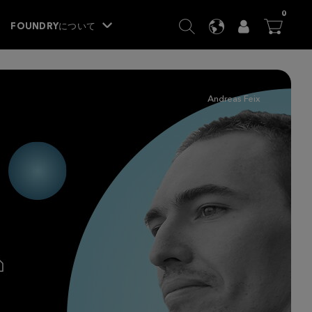
ITEM
0
SEARCH
LANGUAGE
USER
BA




FOUNDRYについて
Andreas Feix