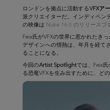
ロンドンを拠点に活動する
VFXアー
派クリエイターだ。インディペンデント
の映像は
Nuke 16.0 のリリー
Feix氏がVFXの世界に惹かれ
デザインへの情熱は、年月を経てさ
ることになる。
今回の
Artist Spotlight
では、Fei
る恐竜VFXを生み出すために、ど