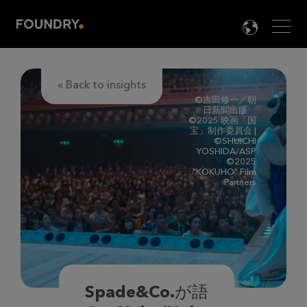
Men
LANG

« Back to insights
©吉田修一／朝
日新聞出版
©2025 映画「国
宝」制作委員会 |
©SHUICHI
YOSHIDA/ASP
©2025
"KOKUHO" Film
Partners
Spade&Co.が語