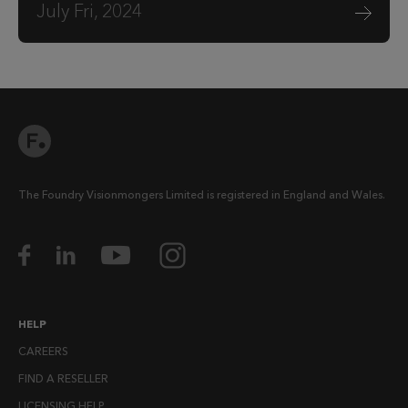
July Fri, 2024
The Foundry Visionmongers Limited is registered in England and Wales.
HELP
CAREERS
FIND A RESELLER
LICENSING HELP