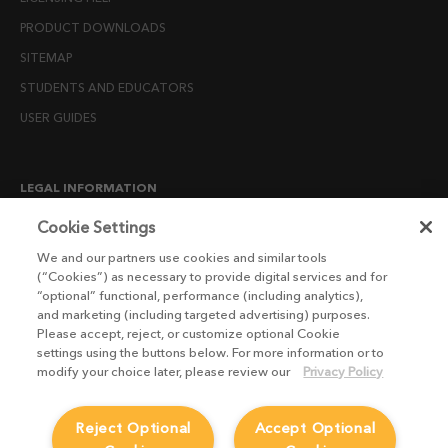
PRODUCT DOWNLOADS
SITEMAP
STUDENTS AND EDUCATORS
USER GUIDES
LEGAL INFORMATION
CANDIDATE PRIVACY NOTICE
Cookie Settings
COOKIE POLICY
We and our partners use cookies and similar tools
(“Cookies”) as necessary to provide digital services and for
END USER LICENSE AGREEMENTS
“optional” functional, performance (including analytics),
ENVIRONMENT POLICY
and marketing (including targeted advertising) purposes.
Please accept, reject, or customize optional Cookie
ESG MISSION STATEMENT
settings using the buttons below. For more information or to
LICENSE COMPLIANCE
modify your choice later, please review our
Privacy Policy
LICENSE TRANSFER POLICY
Reject Optional
Accept Optional
MODERN SLAVERY ACT STATEMENT