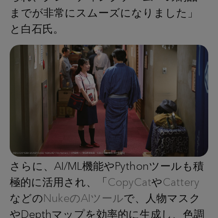
までが非常にスムーズになりました」
と白石氏。
さらに、AI/ML機能やPythonツールも積
極的に活用され、「
CopyCat
や
Cattery
などの
NukeのAIツール
で、人物マスク
やDepthマップを効率的に生成し、色調