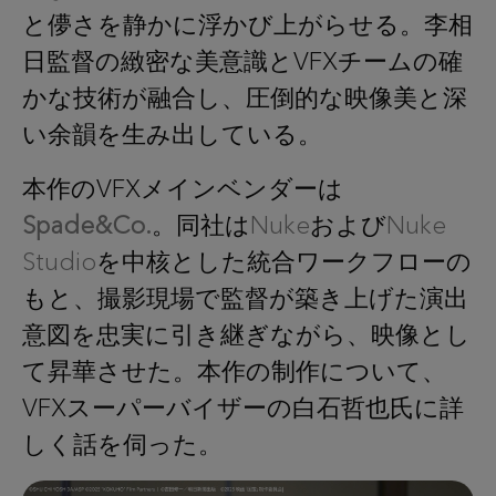
と儚さを静かに浮かび上がらせる。李相
日監督の緻密な美意識とVFXチームの確
かな技術が融合し、圧倒的な映像美と深
い余韻を生み出している。
本作のVFXメインベンダーは
Spade&Co.
。同社は
Nuke
および
Nuke
Studio
を中核とした統合ワークフローの
もと、撮影現場で監督が築き上げた演出
意図を忠実に引き継ぎながら、映像とし
て昇華させた。本作の制作について、
VFXスーパーバイザーの白石哲也氏に詳
しく話を伺った。