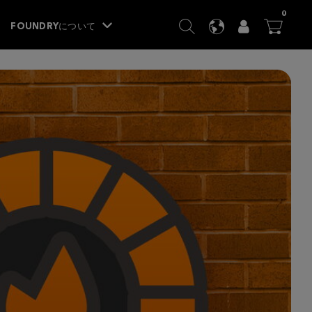
ITEM
0
SEARCH
LANGUAGE
USER
BA




FOUNDRYについて