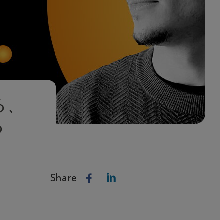
る、
る
Share