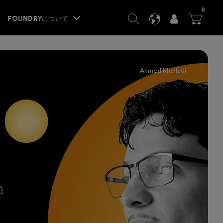
ITEM
0
SEARCH
LANGUAGE
USER
BA




FOUNDRYについて
Ahmed Khelladi