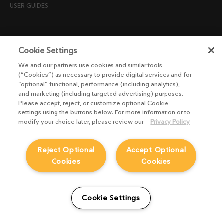
USER GUIDES
LEGAL INFORMATION
Cookie Settings
CANDIDATE PRIVACY NOTICE
We and our partners use cookies and similar tools
COOKIE POLICY
(“Cookies”) as necessary to provide digital services and for
“optional” functional, performance (including analytics),
END USER LICENSE AGREEMENTS
and marketing (including targeted advertising) purposes.
ENVIRONMENT POLICY
Please accept, reject, or customize optional Cookie
settings using the buttons below. For more information or to
ESG MISSION STATEMENT
modify your choice later, please review our
Privacy Policy
LICENSE COMPLIANCE
LICENSE TRANSFER POLICY
Reject Optional
Accept Optional
MODERN SLAVERY ACT STATEMENT
Cookies
Cookies
PRIVACY NOTICE
PRIVACY RIGHTS REQUEST FORM
Cookie Settings
WEBSITE TERMS AND CONDITIONS