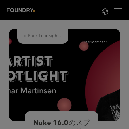
Men
LANG

« Back to insights
Einar Martinsen
Nuke 16.0のスプ