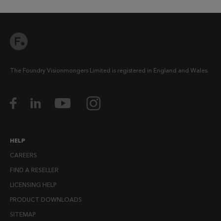
The Foundry Visionmongers Limited is registered in England and Wales.
HELP
CAREERS
FIND A RESELLER
LICENSING HELP
PRODUCT DOWNLOADS
SITEMAP