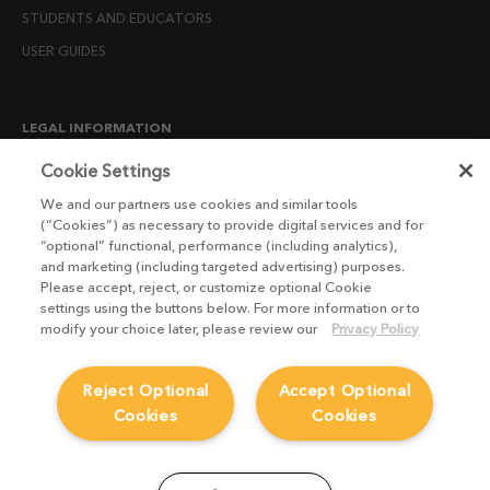
STUDENTS AND EDUCATORS
USER GUIDES
LEGAL INFORMATION
CANDIDATE PRIVACY NOTICE
Cookie Settings
COOKIE POLICY
We and our partners use cookies and similar tools
(“Cookies”) as necessary to provide digital services and for
END USER LICENSE AGREEMENTS
“optional” functional, performance (including analytics),
ENVIRONMENT POLICY
and marketing (including targeted advertising) purposes.
Please accept, reject, or customize optional Cookie
ESG MISSION STATEMENT
settings using the buttons below. For more information or to
LICENSE COMPLIANCE
modify your choice later, please review our
Privacy Policy
LICENSE TRANSFER POLICY
Reject Optional
Accept Optional
MODERN SLAVERY ACT STATEMENT
Cookies
Cookies
PRIVACY NOTICE
PRIVACY RIGHTS REQUEST FORM
WEBSITE TERMS AND CONDITIONS