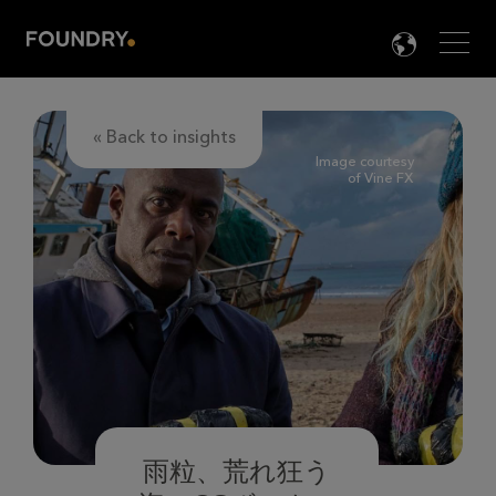
Men
LANG

« Back to insights
Image courtesy
of Vine FX
雨粒、荒れ狂う