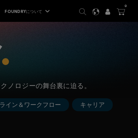
ITEM
0
SEARCH
LANGUAGE
USER
BA




FOUNDRYについて
テクノロジーの舞台裏に迫る。
ライン＆ワークフロー
キャリア