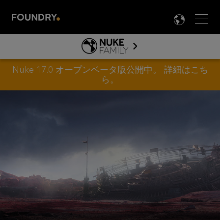
Men
LANG

NUKE
JP
ABOUT NUKE
Nuke 17.0 オープンベータ版公開中。
詳細はこち
ら
。
NUKE ファミリー
製品情報
TOOLS
NUKE ガイド&ドキュメント
HIERO ガイド＆ドキュメント