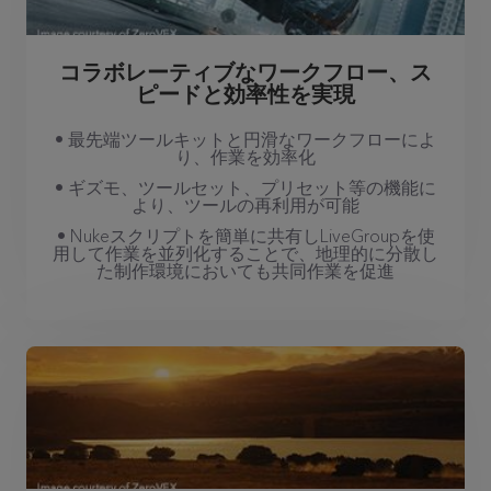
コラボレーティブなワークフロー、ス
ピードと効率性を実現
• 最先端ツールキットと円滑なワークフローによ
り、作業を効率化
• ギズモ、ツールセット、プリセット等の機能に
より、ツールの再利用が可能
• Nukeスクリプトを簡単に共有しLiveGroupを使
用して作業を並列化することで、地理的に分散し
た制作環境においても共同作業を促進