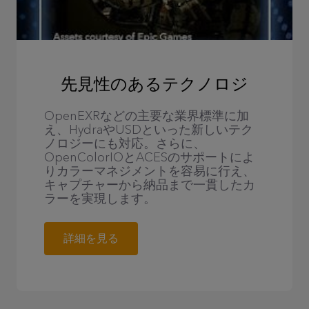
先見性のあるテクノロジ
OpenEXRなどの主要な業界標準に加
え、HydraやUSDといった新しいテク
ノロジーにも対応。さらに、
OpenColorIOとACESのサポートによ
りカラーマネジメントを容易に行え、
キャプチャーから納品まで一貫したカ
ラーを実現します。
詳細を見る