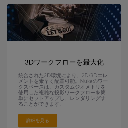
3Dワークフローを最大化
統合された3D環境により、2D/3Dエレ
メントを素早く配置可能。Nukeのワー
クスペースは、カスタムジオメトリを
使用した複雑な投影ワークフローを簡
単にセットアップし、レンダリングす
ることができます。
詳細を見る