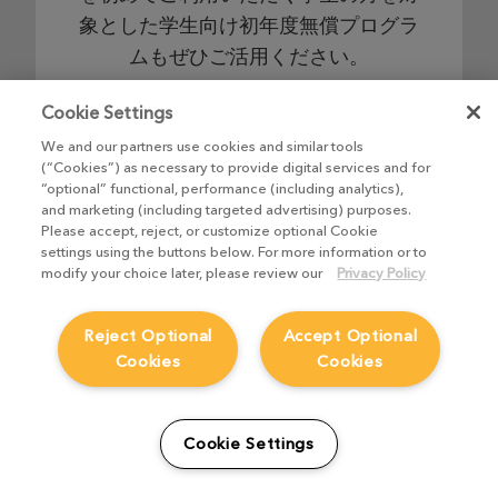
象とした学生向け初年度無償プログラ
ムもぜひご活用ください。
Cookie Settings
詳細を見る
We and our partners use cookies and similar tools
(“Cookies”) as necessary to provide digital services and for
“optional” functional, performance (including analytics),
and marketing (including targeted advertising) purposes.
Please accept, reject, or customize optional Cookie
settings using the buttons below. For more information or to
非商用版
modify your choice later, please review our
Privacy Policy
Reject Optional
Accept Optional
ウォーターマークなし、無期限、無償
Cookies
Cookies
でNuke、NukeX、最上位版のNuke
Studioをご利用いただけます。ご自分
Cookie Settings
のペースでNukeの習得を進めること
ができます。