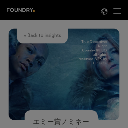
Men
LANG

« Back to insights
True Detective:
Night
Country @HBO
all rights
reserved. VFX by
Cinesite
エミー賞ノミネー