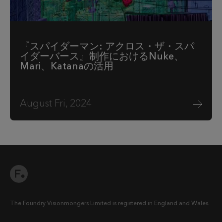
『スパイダーマン: アクロス・ザ・スパ
イダーバース』制作におけるNuke、
Mari、Katanaの活用
August Fri, 2024
The Foundry Visionmongers Limited is registered in England and Wales.