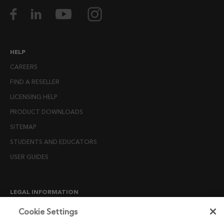
HELP
CAREERS
FIND A RESELLER
LICENSING HELP
PRODUCT DOWNLOADS
SITEMAP
STUDENTS AND EDUCATORS
USER GUIDES
LEGAL INFORMATION
CANDIDATE PRIVACY NOTICE
Cookie Settings
COOKIE POLICY