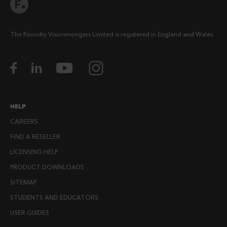
The Foundry Visionmongers Limited is registered in England and Wales.
HELP
CAREERS
FIND A RESELLER
LICENSING HELP
PRODUCT DOWNLOADS
SITEMAP
STUDENTS AND EDUCATORS
USER GUIDES