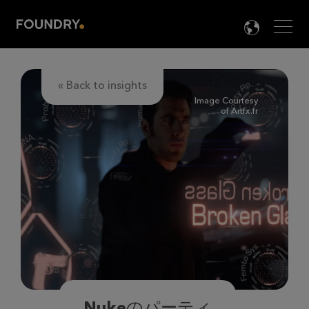
Men
LANG

« Back to insights
Image Courtesy
of Artfx.fr
Nukeのパーティ