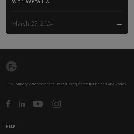
with Wētā FX
March 25, 2024
The Foundry Visionmongers Limited is registered in England and Wales.
HELP