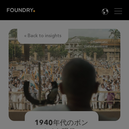
Men
LANG

« Back to insights
Dharmatic
Entertainment
1940年代のボン