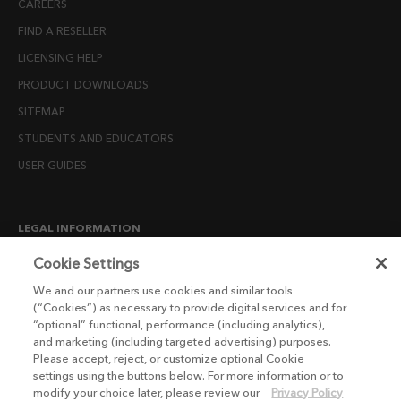
CAREERS
FIND A RESELLER
LICENSING HELP
PRODUCT DOWNLOADS
SITEMAP
STUDENTS AND EDUCATORS
USER GUIDES
LEGAL INFORMATION
CANDIDATE PRIVACY NOTICE
Cookie Settings
COOKIE POLICY
We and our partners use cookies and similar tools
(“Cookies”) as necessary to provide digital services and for
END USER LICENSE AGREEMENTS
“optional” functional, performance (including analytics),
ENVIRONMENT POLICY
and marketing (including targeted advertising) purposes.
Please accept, reject, or customize optional Cookie
ESG MISSION STATEMENT
settings using the buttons below. For more information or to
LICENSE COMPLIANCE
modify your choice later, please review our
Privacy Policy