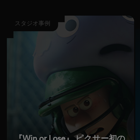
スタジオ事例
『Win or Lose』 ピクサー初の