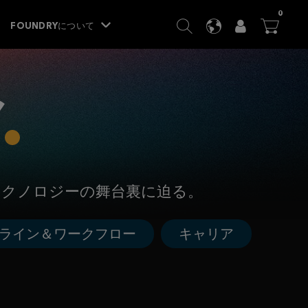
ITEM
0
SEARCH
LANGUAGE
USER
BA




FOUNDRYについて
テクノロジーの舞台裏に迫る。
ライン＆ワークフロー
キャリア