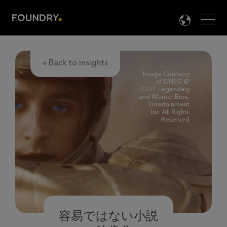
Men
LANG

« Back to insights
Image Courtesy
of DNEG ©
2021 Legendary
and Warner Bros.
Entertainment
Inc. All Rights
Reserved
容易ではない小説