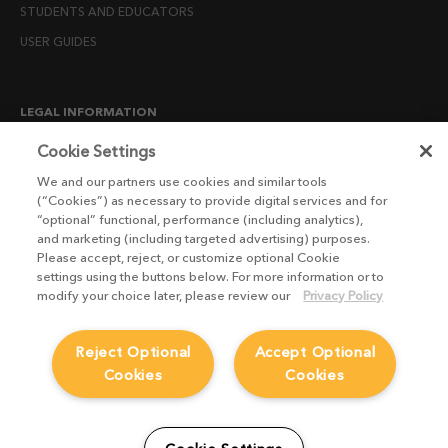
STUDENTS AND EDUCATORS
USER GUIDES
LEGAL INFORMATION
CANDIDATE PRIVACY NOTICE
Cookie Settings
COOKIE POLICY
We and our partners use cookies and similar tools
(“Cookies”) as necessary to provide digital services and for
END USER LICENSE AGREEMENTS
“optional” functional, performance (including analytics),
ENVIRONMENT POLICY
and marketing (including targeted advertising) purposes.
Please accept, reject, or customize optional Cookie
ESG MISSION STATEMENT
settings using the buttons below. For more information or to
LICENSE COMPLIANCE
modify your choice later, please review our
Privacy Policy
LICENSE TRANSFER POLICY
Reject Optional
Accept Optional
MODERN SLAVERY ACT STATEMENT
Cookies
Cookies
PRIVACY NOTICE
PRIVACY RIGHTS REQUEST FORM
WEBSITE TERMS AND CONDITIONS