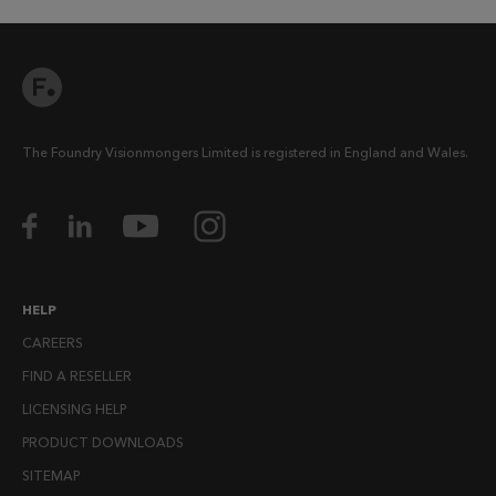
The Foundry Visionmongers Limited is registered in England and Wales.
HELP
CAREERS
FIND A RESELLER
LICENSING HELP
PRODUCT DOWNLOADS
SITEMAP