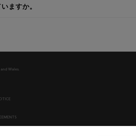
ていますか。
 and Wales.
OTICE
REEMENTS
ENT