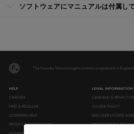
ソフトウェアにマニュアルは付属し
The Foundry Visionmongers Limited is registered in England
HELP
LEGAL INFORMATION
CAREERS
CANDIDATE PRIVACY N
FIND A RESELLER
COOKIE POLICY
LICENSING HELP
END USER LICENSE AG
PRODUCT DOWNLOADS
ENVIRONMENT POLICY
SITEMAP
ESG MISSION STATEM