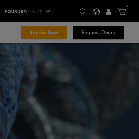
ITEM
0
SEARCH
LANGUAGE
USER
BA




FOUNDRYについて
Try for free
Request Demo
Image Courtesy of Platige