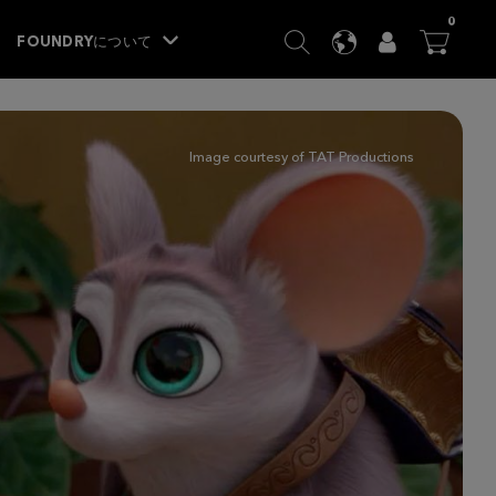
ITEM
0
SEARCH
LANGUAGE
USER
BA




FOUNDRYについて
Image courtesy of TAT Productions