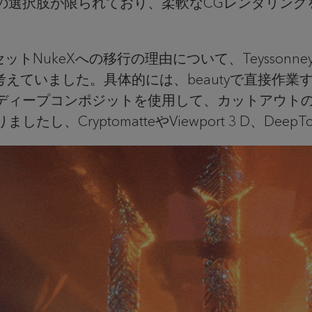
の選択肢が限られており、柔軟なCGレンダリング
ットNukeXへの移行の理由について、Teyssonne
したいと考えていました。具体的には、beautyで直接
ディープコンポジットを使用して、カットアウト
、CryptomatteやViewport 3 D、Deep