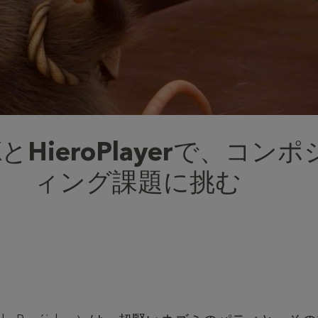
XとHieroPlayerで、コン
ィング課題に挑む