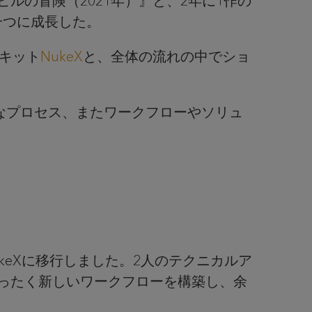
ure ピルの冒険（2021年）』と、2年に1作の
一つに成長した。
ルキット
NukeX
と、全体の流れの中でショ
エイティブなプロセス、またワークフローやソリュ
sからNukeXに移行しました。2人のテクニカルア
費やしてまったく新しいワークフローを構築し、余