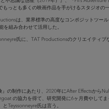
ボと不思議な惑星（2019年）』、『Pil’s Advent
でもっとも多くの映画作品を手がけるスタジオの
roductionsは、業界標準の高度なコンポジットツー
能を組み合わせて活用した。
sonneyre氏に、TAT Productionsのクリ
ルの冒険』の制作にあたり、2020年にAfter Effect
evin Kergoat の協力を得て、研究開発に6ヶ月
eyssonneyre氏は言う。