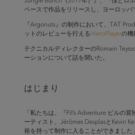
Jungle Bunch（2017年）』、『僕とロ
ペースで作品をリリースし、ヨーロッパ
『Argonuts』の制作において、TAT P
ットのレビューを行える
HieroPlayer
の機
テクニカルディレクターのRomain Teys
ーションについて話を聞いた。
はじまり
「私たちは、『Pil’s Adventure ピ
ーティスト、Jérômes DesplasとK
裕を持って制作に入ることができました」とT