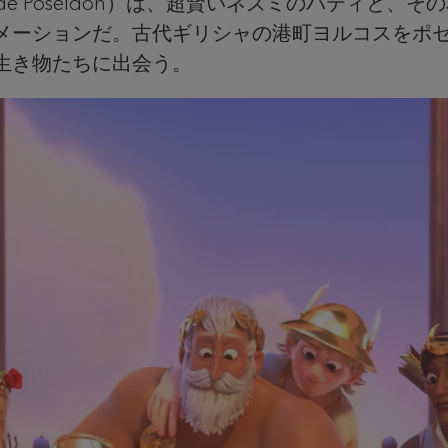
 colère de Poséidon）は、超賢いネズミのパ
メーションだ。古代ギリシャの港町ヨルコスをポ
生き物たちに出会う。