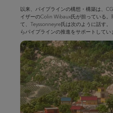
以来、パイプラインの構想・構築は、CGデ
イザーのColin Wibaux氏が担っている。現
て、Teyssonneyre氏は次のよう
らパイプラインの推進をサポートしてい