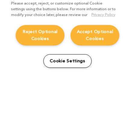
Please accept, reject, or customize optional Cookie
settings using the buttons below. For more information or to
modify your choice later, please review our
Privacy Policy
Reject Optional
Accept Optional
Cookies
Cookies
マーベル 『ホワット・イ
フ・・・？』 - アニメーシ
Cookie Settings
ョンの多次元的可能性の創
造
アーティスト特集