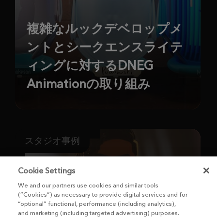
複雑なルックデベロップメ
ントとシークエンスライテ
ィングに対するDNEG
Animationの取り組み
スタジオ事例
Cookie Settings
We and our partners use cookies and similar tools
(“Cookies”) as necessary to provide digital services and for
“optional” functional, performance (including analytics),
and marketing (including targeted advertising) purposes.