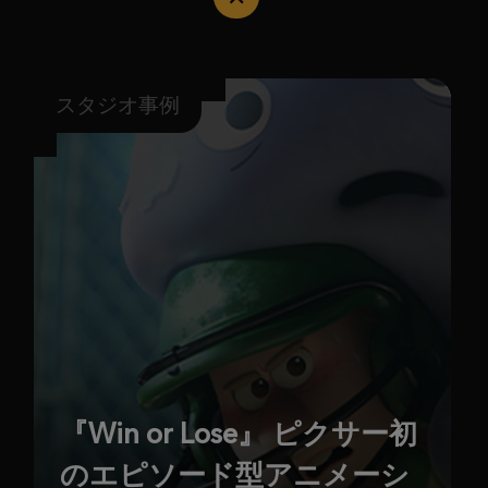
スタジオ事例
『Win or Lose』 ピクサー初
のエピソード型アニメーシ