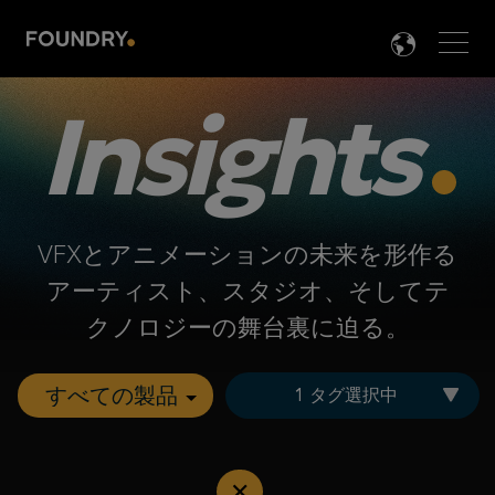
Men
LANG

Insights
VFXとアニメーションの未来を形作る
アーティスト、スタジオ、そしてテ
クノロジーの舞台裏に迫る。
1 タグ選択中