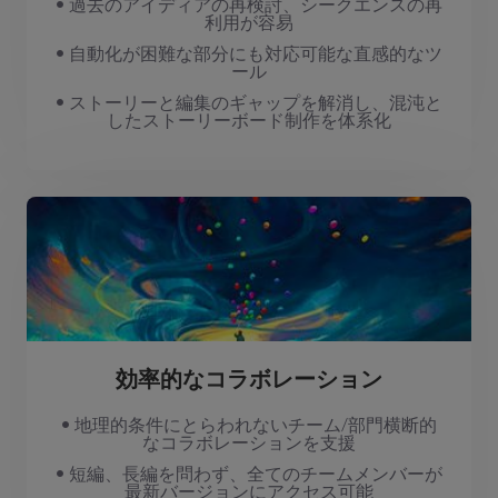
• 過去のアイディアの再検討、シークエンスの再
利用が容易
• 自動化が困難な部分にも対応可能な直感的なツ
ール
• ストーリーと編集のギャップを解消し、混沌と
したストーリーボード制作を体系化
効率的なコラボレーション
• 地理的条件にとらわれないチーム/部門横断的
なコラボレーションを支援
• 短編、長編を問わず、全てのチームメンバーが
最新バージョンにアクセス可能