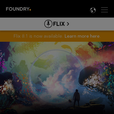
Men
LANG

FLIX
JP
ABOUT FLIX
Flix 8.1 is now available.
Learn more here
.
製品情報
FLIX ガイド&ドキュメント
クリエイター向け
プロダクション向け
ダウンロード