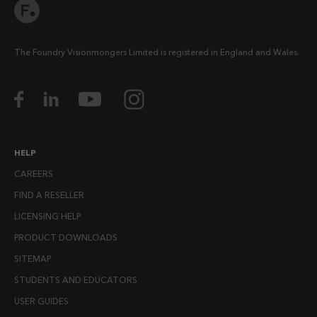
The Foundry Visionmongers Limited is registered in England and Wales.
HELP
CAREERS
FIND A RESELLER
LICENSING HELP
PRODUCT DOWNLOADS
SITEMAP
STUDENTS AND EDUCATORS
USER GUIDES