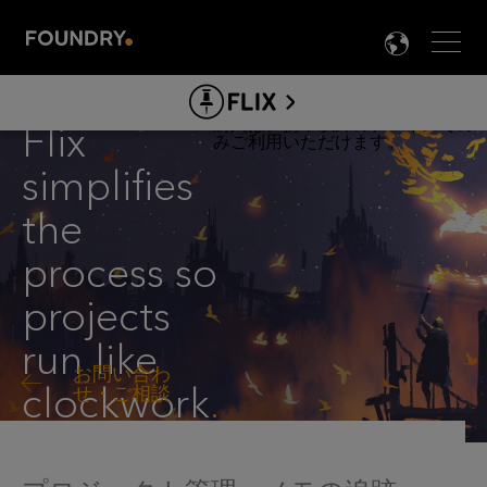
Men
LANG

FLIX
Flix
SIMPLIFIES
ABOUT FLIX
THE
simplifies
製品情報
PROCESS
the
FLIX ガイド&ドキュメント
SO
process so
クリエイター向け
PROJECTS
プロダクション向け
projects
RUN
ダウンロード
run like
LIKE
お問い合わ
clockwork
.
せ・ご相談
CLOCKWOR