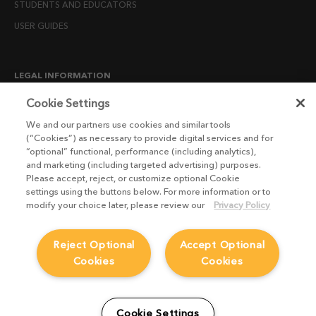
STUDENTS AND EDUCATORS
USER GUIDES
LEGAL INFORMATION
CANDIDATE PRIVACY NOTICE
Cookie Settings
COOKIE POLICY
We and our partners use cookies and similar tools
(“Cookies”) as necessary to provide digital services and for
END USER LICENSE AGREEMENTS
“optional” functional, performance (including analytics),
ENVIRONMENT POLICY
and marketing (including targeted advertising) purposes.
Please accept, reject, or customize optional Cookie
ESG MISSION STATEMENT
settings using the buttons below. For more information or to
LICENSE COMPLIANCE
modify your choice later, please review our
Privacy Policy
LICENSE TRANSFER POLICY
Reject Optional
Accept Optional
MODERN SLAVERY ACT STATEMENT
Cookies
Cookies
PRIVACY NOTICE
PRIVACY RIGHTS REQUEST FORM
WEBSITE TERMS AND CONDITIONS
Cookie Settings