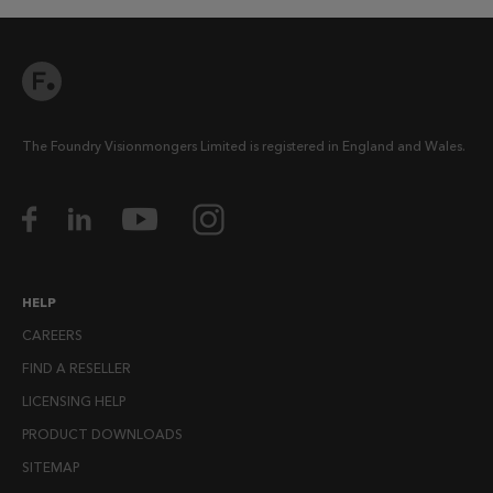
The Foundry Visionmongers Limited is registered in England and Wales.
HELP
CAREERS
FIND A RESELLER
LICENSING HELP
PRODUCT DOWNLOADS
SITEMAP