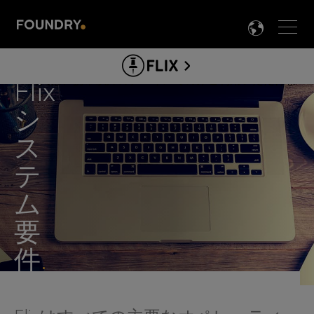
Men
LANG

FLIX
Flix
シ
ABOUT FLIX
ス
シ
製品情報
テ
ス
FLIX ガイド&ドキュメント
ム
テ
クリエイター向け
要
プロダクション向け
ム
件
ダウンロード
要
件
.