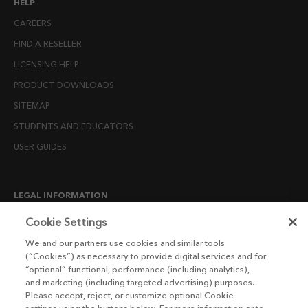
HELP
CAREERS
FIND A RESELLER
LICENSING HELP
PRODUCT DOWNLOADS
SITEMAP
STUDENTS AND EDUCATORS
USER GUIDES
LEGAL INFORMATION
CANDIDATE PRIVACY NOTICE
Cookie Settings
COOKIE POLICY
We and our partners use cookies and similar tools
(“Cookies”) as necessary to provide digital services and for
END USER LICENSE AGREEMENTS
“optional” functional, performance (including analytics),
ENVIRONMENT POLICY
and marketing (including targeted advertising) purposes.
Please accept, reject, or customize optional Cookie
ESG MISSION STATEMENT