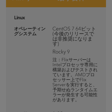
Linux
CentOS 7 64
ビット
オペレーティン
(
今後のリリースで
グシステム
は非推奨になりま
す
)
Rocky 9
注：
Flix
サーバーは
Intel
プロセッサ専用に
構築およびテストされ
ています。
AMD
プロ
セッサー上で
Flix
Server
を実行すると、
予期せぬランタイムエ
ラーが発生する可能性
があります。