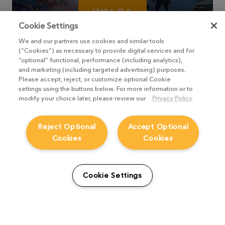
詳細を見る
Cookie Settings
We and our partners use cookies and similar tools
(“Cookies”) as necessary to provide digital services and for
“optional” functional, performance (including analytics),
and marketing (including targeted advertising) purposes.
Please accept, reject, or customize optional Cookie
settings using the buttons below. For more information or to
modify your choice later, please review our
Privacy Policy
Reject Optional
Accept Optional
Nuke Stage delivers efficient
Cookies
Cookies
virtual production by unifying
pre-production and final pixels,
putting VFX artists in creative
Cookie Settings
control over imagery and color
from start to finish.
Learn more