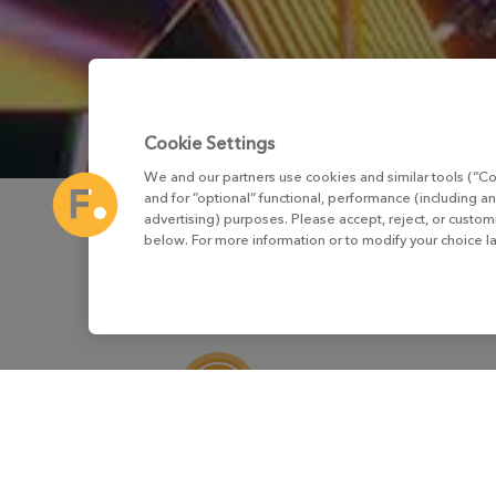
Cookie Settings
We and our partners use cookies and similar tools (“Co
and for “optional” functional, performance (including an
advertising) purposes. Please accept, reject, or custo
below. For more information or to modify your choice l
バーチャルプロダクション
プ