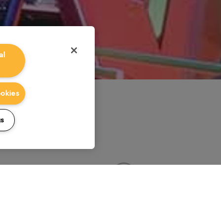
al
ookies
gs
グ
ライティング
コン