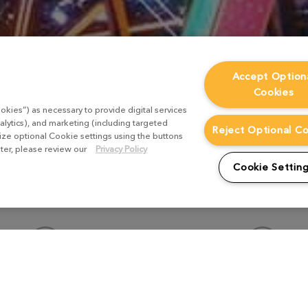
Accept Option
Cookies
okies”) as necessary to provide digital services
alytics), and marketing (including targeted
Reject Optional C
mize optional Cookie settings using the buttons
ater, please review our
Privacy Policy
Cookie Settin
リプロダクション
テクスチャリン