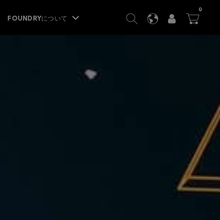
ITEM
0
SEARCH
LANGUAGE
USER
BA




FOUNDRYについて