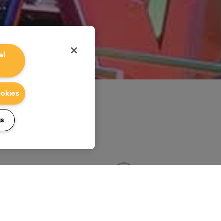
al
ookies
gs
グ
ライティング
コン