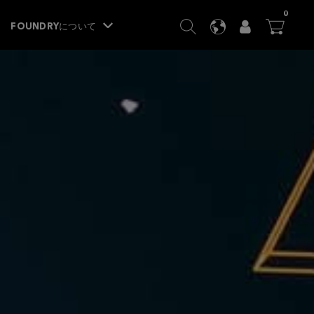
ITEM
0
SEARCH
LANGUAGE
USER
BA




FOUNDRYについて