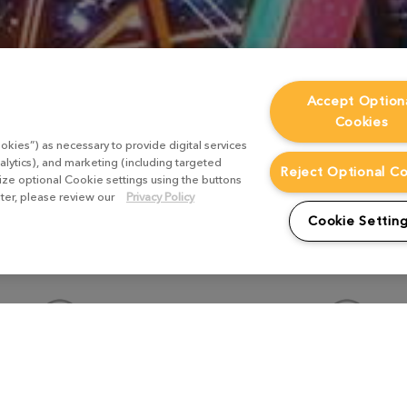
Accept Option
Cookies
okies”) as necessary to provide digital services
alytics), and marketing (including targeted
Reject Optional C
mize optional Cookie settings using the buttons
ater, please review our
Privacy Policy
Cookie Settin
リプロダクション
テクスチャリン