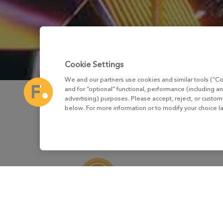
Cookie Settings
We and our partners use cookies and similar tools (“Co
and for “optional” functional, performance (including an
advertising) purposes. Please accept, reject, or custo
below. For more information or to modify your choice l
バーチャルプロダクション
プ