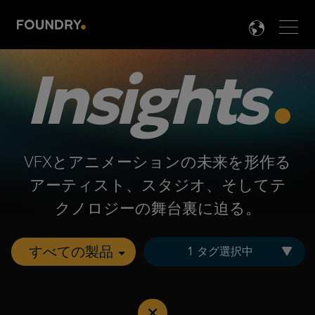
Men
LANG

Insights
VFXとアニメーションの未来を形作る
アーティスト、スタジオ、そしてテ
クノロジーの舞台裏に迫る。
1 タグ選択中