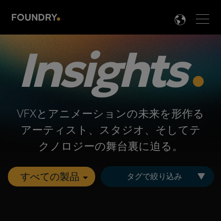
Men
LANG

Insights
VFXとアニメーションの未来を形作る
アーティスト、スタジオ、そしてテ
クノロジーの舞台裏に迫る。
タグで絞り込み