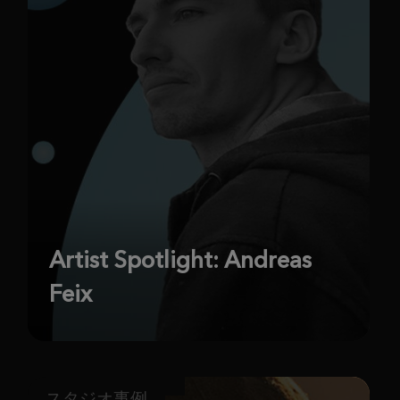
Artist Spotlight: Andreas
Feix
スタジオ事例