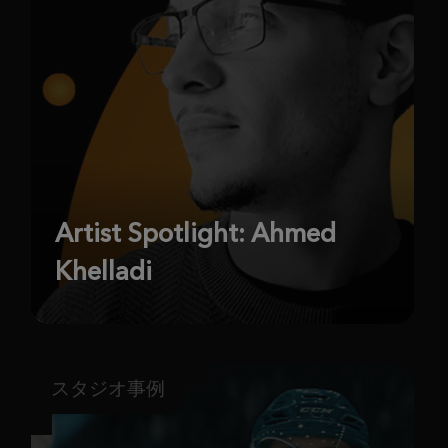
Artist Spotlight: Ahmed
Khelladi
スタジオ事例